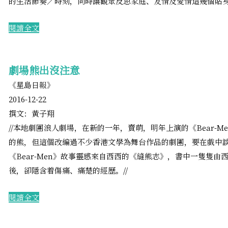
的生活節奏／時刻，同時讓觀眾反思家庭、友情及愛情這幾個貼身
​閱讀全文
劇場熊出沒注意
《星島日報》
2016-12-22
撰文：黃子翔
​//本地劇團浪人劇場，在新的一年，賣萌，明年上演的《Bear-
的熊，但這個改編過不少香港文學為舞台作品的劇團，要在戲中
《Bear-Men》故事靈感來自西西的《縫熊志》，書中一隻隻
後，卻隱含着傷痛、痛楚的經歷。//
​閱讀全文