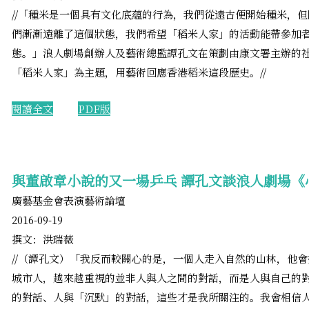
​//「種米是一個具有文化底蘊的行為，我們從遠古便開始種米，
們漸漸遠離了這個狀態，我們希望「稻米人家」的活動能帶參加
態。」浪人劇場創辦人及藝術總監譚孔文在策劃由康文署主辦的
「稻米人家」為主題，用藝術回應香港稻米這段歷史。//
​閱讀全文
PDF版
與董啟章小說的又一場乒乓 譚孔文談浪人劇場《
廣藝基金會表演藝術論壇
2016-09-19
撰文：洪瑞薇
​//（譚孔文）「我反而較關心的是，一個人走入自然的山林，他
城市人，越來越重視的並非人與人之間的對話，而是人與自己的
的對話、人與「沉默」的對話，這些才是我所關注的。我會相信