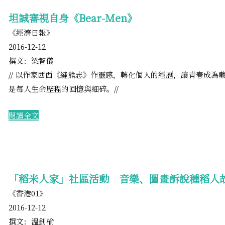
坦誠審視自身《Bear-Men》
《經濟日報》
2016-12-12
撰文：梁智儀
// 以作家西西《縫熊志》作靈感，轉化個人的經歷，讓青春成為
是每人生命歷程的回憶與細碎。//
​閱讀全文
「稻米人家」社區活動 音樂、圖畫訴說種稻人
《香港01》
2016-12-12
撰文：溫釗榆