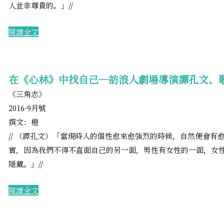
人並非尊貴的。」//
​閱讀全文
在《心林》中找自己—訪浪人劇場導演譚孔文、
《三角志》
2016-9
月號
撰文：橙
​// （譚孔文）「當現時人的個性愈來愈強烈的時候，自然便會
實，因為我們不得不直面自己的另一面，男性有女性的一面，女
隱藏。」//
​閱讀全文