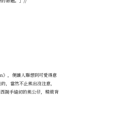
的命題。」//
Men》，便讓人聯想到可愛得意
談的，當然不止熊出沒注意，
由西西親手縫紉的熊公仔，精緻背