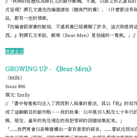
​//「疾病的經歷成為譚孔文的創作動機，不過，以散文形式書寫
式呈現？譚孔文過往改編過諸如《鯉魚門的霧》、《什麼都沒有
品，都有一定的情節。
『改編會跟原著的脈絡，不過其實已經模糊了許多，這次則是將
西。』對譚孔文來說，劇場《Bear-Men》是他縫的一隻熊。」//
​閱讀全文
GROWING UP - 《Bear-Men》
《Milk》
Issue 806
撰文: Emily
// 「書中每隻熊均注入了西西對人與事的看法，其以『我』的寫
成了這齣劇目的創作點－－我的故事：以中風切入點及七十年代
媽、朋友、童年的我及現在的我把零碎的回憶結集起來。」
「......我們更會以音樂建構出一套有意思的語言。......嘗試