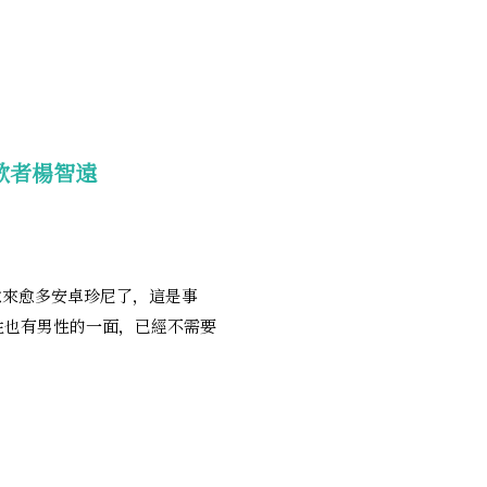
歌者楊智遠
有愈來愈多安卓珍尼了，這是事
性也有男性的一面，已經不需要