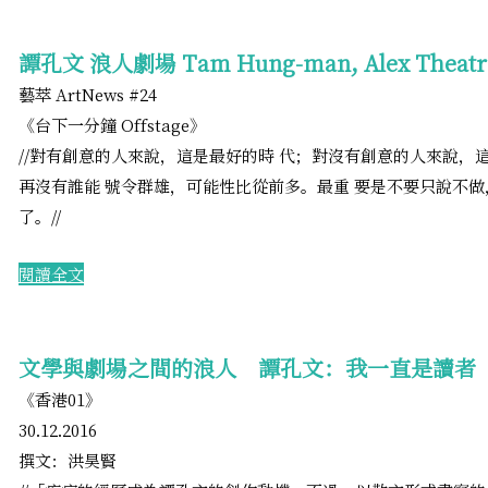
譚孔文 浪人劇場 Tam Hung-man, Alex Theatr
藝萃 ArtNews #24
《台下一分鐘 Offstage》
​//對有創意的人來說，這是最好的時 代；對沒有創意的人來說，
再沒有誰能 號令群雄，可能性比從前多。最重 要是不要只說不做
了。//
​閱讀全文
文學與劇場之間的浪人 譚孔文：我一直是讀者
《香港01》
30.12.2016
撰文：洪昊賢