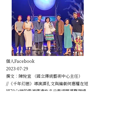
個人Facebook
2023-07-29
撰文︰陳悅宜 （國立傳統藝術中心主任）
//《千年幻戀》導演譚孔文與編劇何應權在短
短70分鐘的戲裡傳達許多元素議題讓觀眾慢
慢自我拆解再建構，很當代劇場的演繹模式，
卻大膽地
選擇透過傳統布袋戲的詮釋，將複雜
的思緒透過人偶共情的演繹，表露得恰到好
處，不過分煽情，卻看得見、感動到所傳達的
千年幻戀！//