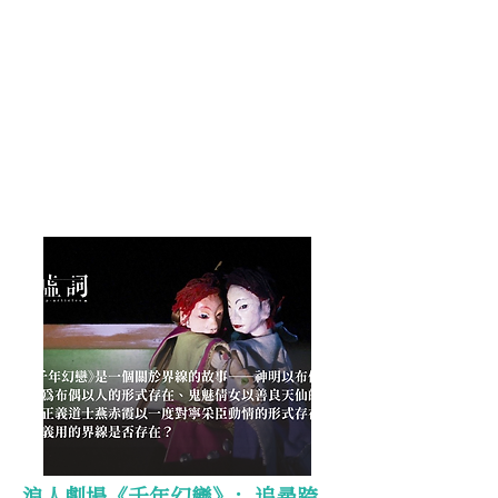
浪人劇場《千年幻戀》：追尋跨