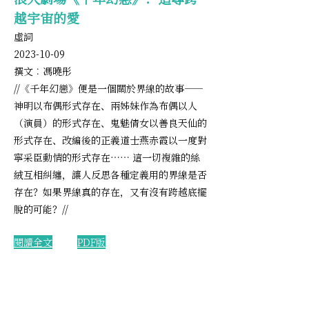
越宇宙的愛
虛詞
202
3-10-09
撰文︰馮曉彤
//《千年幻戀》便是一個關於界線的故事——
神明以布偶形式存在、兩姊妹作為布偶以人
（演員）的形式存在、鬼魅倩女以善良天仙的
形式存在、改編後的正義道士燕赤霞以一度對
寧采臣動情的形式存在…… 這一切複雜的絲
絨互相糾纏，讓人反思
各種定義用的界線是否
存在？如果界線真的存在，又有沒有跨越底擺
脫的可能？//
​閱讀
全文
PDF版