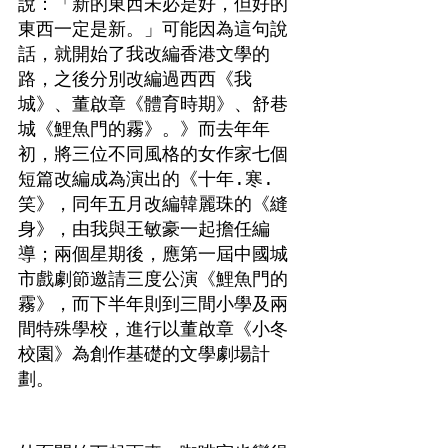
說：「新的東西未必是好，但好的
東西一定是新。」可能因為這句說
話，就開始了我改編香港文學的
路，之後分別改編過西西《我
城》、董啟章《體育時期》、舒巷
城《鯉魚門的霧》。》而去年年
初，將三位不同風格的女作家七個
短篇改編成為演出的《十年.寒.
笑》，同年五月改編韓麗珠的《縫
身》，由我與王敏豪一起擔任編
導；兩個星期後，應第一屆中國城
市戲劇節邀請三度公演《鯉魚門的
霧》，而下半年則到三間小學及兩
間特殊學校，進行以董啟章《小冬
校園》為創作基礎的文學劇場計
劃。