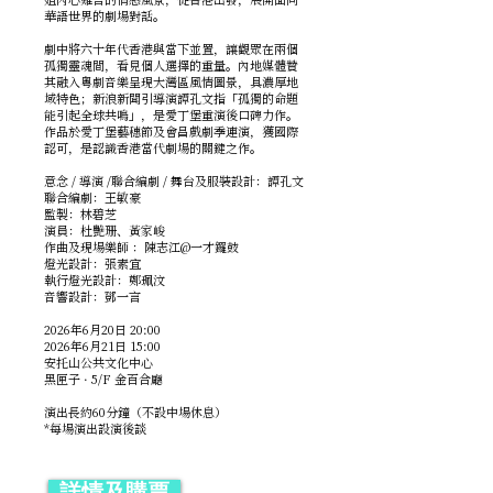
華語世界的劇場對話。
劇中將六十年代香港與當下並置，讓觀眾在兩個
孤獨靈魂間，看見個人選擇的重量。內地媒體贊
其融入粵劇音樂呈現大灣區風情圖景，具濃厚地
域特色；新浪新聞引導演譚孔文指「孤獨的命題
能引起全球共鳴」，是愛丁堡重演後口碑力作。
作品於愛丁堡藝穗節及會昌戲劇季連演，獲國際
認可，是認識香港當代劇場的關鍵之作。
意念 / 導演 /聯合編劇 / 舞台及服裝設計：譚孔文
聯合編劇：王敏豪
監製：林碧芝
演員：杜艷珊、黃家峻
作曲及現場樂師 ：陳志江@一才鑼鼓
燈光設計：張素宜
執行燈光設計：鄭珮汶
音響設計：鄧一言
2026年6月20日 20:00
2026年6月21日 15:00
安托山公共文化中心
黑匣子 · 5/F 金百合廳
演出長約60分鐘（不設中場休息）
*每場演出設演後談