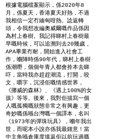
根據電腦檔案顯示，係2020年8
月，係夏天，香港夏天好熱，不過
我相信一定冇緬甸咁熱。諗返轉
頭，令我想改編奧威爾嘅作品係因
為村上春樹。我記得睇村上春樹最
早嘅時候，可以追溯到去20幾歲，
APA畢業冇耐，開始進入社會工
作，嗰陣時係90年代，睇村上春樹
係潮嘢，個個年青人都會拎本去睇
吓，當時我亦趕趕潮流，打開，咬
文，嚼字，沉浸佢嘅情感世界，
《挪威的森林》、《遇上100%的女
孩》等等。後來，我對佢描寫一個
人嘅孤獨嘅狀態非常之有興趣，更
奇妙嘅係喺台灣嘅一個譯本，名叫
《1973年的彈珠玩具》，嗰年我出
世，而呢本小說亦係我最鍾意！當
中主角喺倉庫度搵返佢以前玩過嘅