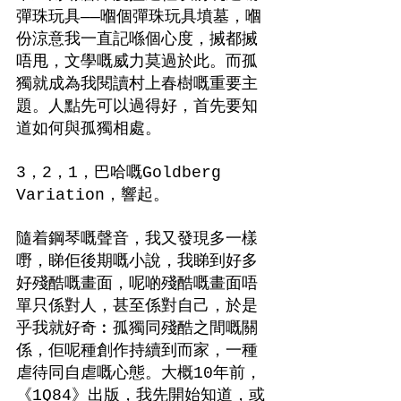
彈珠玩具——嗰個彈珠玩具墳墓，嗰
份涼意我一直記喺個心度，搣都搣
唔甩，文學嘅威力莫過於此。而孤
獨就成為我閱讀村上春樹嘅重要主
題。人點先可以過得好，首先要知
道如何與孤獨相處。
3，2，1，巴哈嘅Goldberg 
Variation，響起。
隨着鋼琴嘅聲音，我又發現多一樣
嘢，睇佢後期嘅小說，我睇到好多
好殘酷嘅畫面，呢啲殘酷嘅畫面唔
單只係對人，甚至係對自己，於是
乎我就好奇︰孤獨同殘酷之間嘅關
係，佢呢種創作持續到而家，一種
虐待同自虐嘅心態。大概10年前，
《1Q84》出版，我先開始知道，或