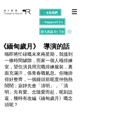
✨支持我們
✨Support Us
浪人出品 By TR
《緬甸歲月》 導演的話
喺即將忙碌嘅未來兩星期，我搵到
一條時間罅隙，而家一個人喺排練
室，望住演員用完嘅排練服裝，裏
面充滿汗，係青春嘅氣息。佢哋掛
得好整齊，一個鐘頭前呢度仲熱熱
鬧鬧；寂靜先會「清明」，「清
明」先有愛。念隨愛而起，呢刻諗
返，幾時有改編《緬甸歲月》嘅念
頭呢？