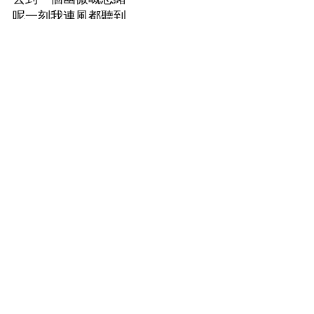
呢一刻我連風都聽到
呼~呼~呼~
仲睇到
我依家已經企咗喺一棵樹下邊
村
上
春
樹
我唱村上春樹底下諗翻起由讀書嘅
時候睇村上春樹嘅書嘅情形
聽風的歌
1973年的彈珠玩具
遇見100%的女孩
尋羊的冒險
國境之南太陽之西
麵包店再襲擊
東尼瀧谷