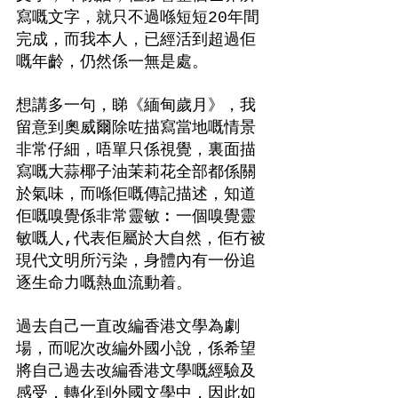
寫嘅文字，就只不過喺短短20年間
完成，而我本人，已經活到超過佢
嘅年齡，仍然係一無是處。
想講多一句，睇《緬甸歲月》，我
留意到奧威爾除咗描寫當地嘅情景
非常仔細，唔單只係視覺，裏面描
寫嘅大蒜椰子油茉莉花全部都係關
於氣味，而喺佢嘅傳記描述，知道
佢嘅嗅覺係非常靈敏︰一個嗅覺靈
敏嘅人,代表佢屬於大自然，佢冇被
現代文明所污染，身體內有一份追
逐生命力嘅熱血流動着。
過去自己一直改編香港文學為劇
場，而呢次改編外國小說，係希望
將自己過去改編香港文學嘅經驗及
感受，轉化到外國文學中，因此如