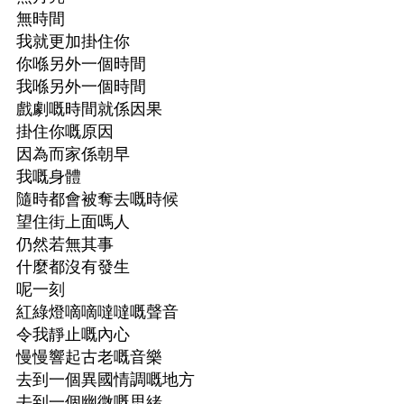
無時間
我就更加掛住你
你喺另外一個時間
我喺另外一個時間
戲劇嘅時間就係因果
掛住你嘅原因
因為而家係朝早
我嘅身體
隨時都會被奪去嘅時候
望住街上面嗎人
仍然若無其事
什麼都沒有發生
呢一刻
紅綠燈嘀嘀噠噠嘅聲音
令我靜止嘅內心
慢慢響起古老嘅音樂
去到一個異國情調嘅地方
去到一個幽微嘅思緒