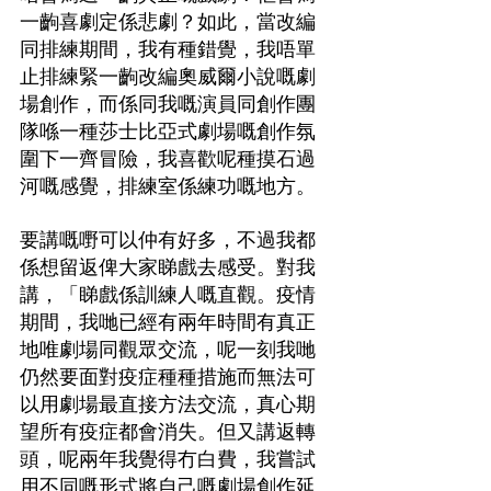
一齣喜劇定係悲劇？如此，當改編
同排練期間，我有種錯覺，我唔單
止排練緊一齣改編奧威爾小說嘅劇
場創作，而係同我嘅演員同創作團
隊喺一種莎士比亞式劇場嘅創作氛
圍下一齊冒險，我喜歡呢種摸石過
河嘅感覺，排練室係練功嘅地方。
要講嘅嘢可以仲有好多，不過我都
係想留返俾大家睇戲去感受。對我
講，「睇戲係訓練人嘅直觀。疫情
期間，我哋已經有兩年時間有真正
地唯劇場同觀眾交流，呢一刻我哋
仍然要面對疫症種種措施而無法可
以用劇場最直接方法交流，真心期
望所有疫症都會消失。但又講返轉
頭，呢兩年我覺得冇白費，我嘗試
用不同嘅形式將自己嘅劇場創作延