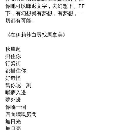
你哋可以睇返文字，去幻想下、FF
下，有幻想就有夢想，有夢想，一
切都有可能。
《在伊莉莎白尋找馬拿美》
秋風起
掛住你
行緊街
都掛住你
好奇怪
當你呢一刻
喺夢入邊
夢外邊
你喺一個
四面牆嘅房間
無日光
無月亮