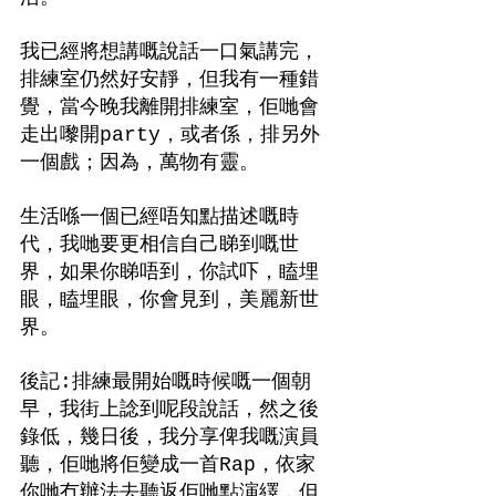
我已經將想講嘅說話一口氣講完，
排練室仍然好安靜，但我有一種錯
覺，當今晚我離開排練室，佢哋會
走出嚟開party，或者係，排另外
一個戲；因為，萬物有靈。
生活喺一個已經唔知點描述嘅時
代，我哋要更相信自己睇到嘅世
界，如果你睇唔到，你試吓，瞌埋
眼，瞌埋眼，你會見到，美麗新世
界。
後記:排練最開始嘅時候嘅一個朝
早，我街上諗到呢段說話，然之後
錄低，幾日後，我分享俾我嘅演員
聽，佢哋將佢變成一首Rap，依家
你哋冇辦法去聽返佢哋點演繹，但