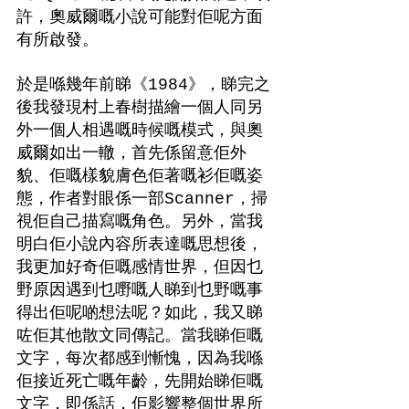
許，奧威爾嘅小說可能對佢呢方面
有所啟發。
於是喺幾年前睇《1984》，睇完之
後我發現村上春樹描繪一個人同另
外一個人相遇嘅時候嘅模式，與奧
威爾如出一轍，首先係留意佢外
貌、佢嘅樣貌膚色佢著嘅衫佢嘅姿
態，作者對眼係一部Scanner，掃
視佢自己描寫嘅角色。另外，當我
明白佢小說內容所表達嘅思想後，
我更加好奇佢嘅感情世界，但因乜
野原因遇到乜嘢嘅人睇到乜野嘅事
得出佢呢啲想法呢？如此，我又睇
咗佢其他散文同傳記。當我睇佢嘅
文字，每次都感到慚愧，因為我喺
佢接近死亡嘅年齡，先開始睇佢嘅
文字，即係話，佢影響整個世界所