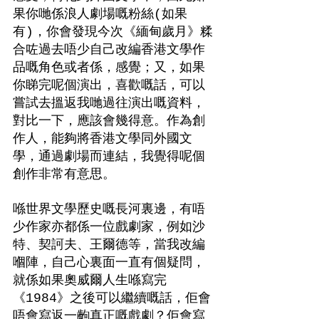
果你哋係浪人劇場嘅粉絲(如果
有)，你會發現今次《緬甸歲月》糅
合咗過去唔少自己改編香港文學作
品嘅角色或者係，感覺；又，如果
你睇完呢個演出，喜歡嘅話，可以
嘗試去搵返我哋過往演出嘅資料，
對比一下，應該會幾得意。作為創
作人，能夠將香港文學同外國文
學，通過劇場而連結，我覺得呢個
創作非常有意思。
喺世界文學歷史嘅長河裏邊，有唔
少作家亦都係一位戲劇家，例如沙
特、契訶夫、王爾德等，當我改編
嗰陣，自己心裏面一直有個疑問，
就係如果奧威爾人生喺寫完
《1984》之後可以繼續嘅話，佢會
唔會寫返一齣真正嘅戲劇？佢會寫