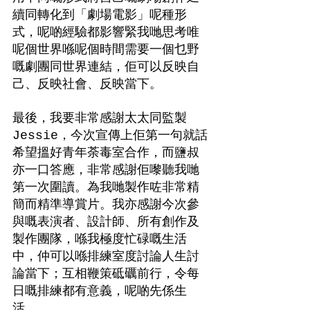
續同轉化到「劇場電影」呢種形
式，呢啲經驗都影響緊我哋思考唯
呢個世界喺呢個時間需要一個乜野
嘅劇團同世界連結，佢可以反映自
己、反映社會、反映當下。
最後，我要非常感謝太太同監製
Jessie，今次宣傳上佢第一句就話
希望搵好青年荼毒室合作，而鹽叔
亦一口答應，非常感謝佢嚟聽我哋
第一次圍讀。為我哋製作咗非常精
簡而精準導賞片。我亦感謝今次參
與嘅表演者、設計師、所有創作及
製作團隊，喺我極度忙碌嘅生活
中，仲可以喺排練室度討論人生討
論當下；互相鞭策砥礪前行，令每
日嘅排練都有意義，呢啲先係生
活。